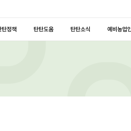
탄탄정책
탄탄도움
탄탄소식
예비농업